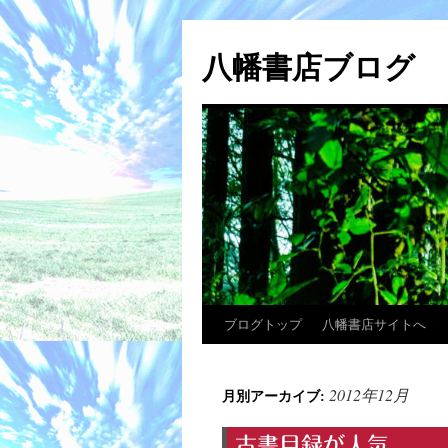
コ
ン
八幡書店ブログ
テ
ン
ツ
へ
ス
キ
ッ
プ
ブログトップ
八幡書店サイトへ
2012年12月
月別アーカイブ:
古書目録が人気