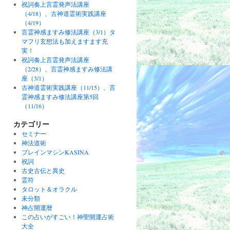
祝詞奏上言霊発声法講座
（4/18）、古神道霊術実践講座
（4/19）
言霊神感ますみ修法講座（3/1）タ
マフリ玄想法も加えますます充
実！
祝詞奏上言霊発声法講座
（2/28）、言霊神感ますみ修法講
座（3/1）
古神道霊術実践講座（11/15）、言
霊神感ますみ修法講座第5回
（11/16）
カテゴリー
セミナー
神法道術
ブレインマシンKASINA
祝詞
古史古伝と異史
霊符
タロット＆オラクル
未分類
神占開運暦
この占いがすごい！神聖開運占術
大全