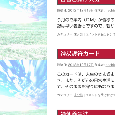
投稿日:
2012年12月18日
作成者:
hach
今月のご案内（ＤＭ）が皆様の
録は早い者勝ちですので、朝か
古
カテゴリー:
未分類
|
コメントを受け付け
書
目
録
神易護符カード
が
人
気
投稿日:
2012年12月17日
作成者:
hach
は
このカードは、人生のさまざま
き、また、ふだんの日常生活に
で、そのままお守りにもなりま
神
カテゴリー:
未分類
|
コメントを受け付け
易
護
符
神仙養生法
カ