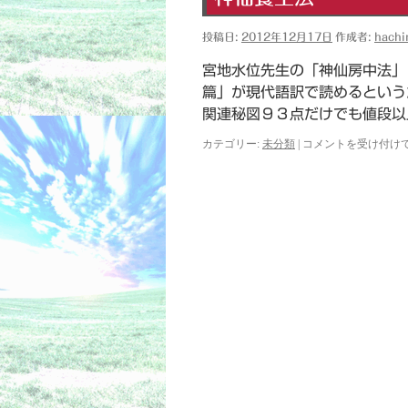
ー
ド
投稿日:
2012年12月17日
作成者:
hach
は
宮地水位先生の「神仙房中法」
篇」が現代語訳で読めるという
関連秘図９３点だけでも値段以
神
カテゴリー:
未分類
|
コメントを受け付け
仙
養
生
法
は