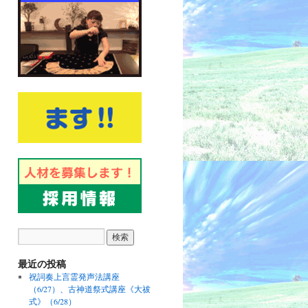
最近の投稿
祝詞奏上言霊発声法講座
（6/27）、古神道祭式講座《大祓
式》（6/28）